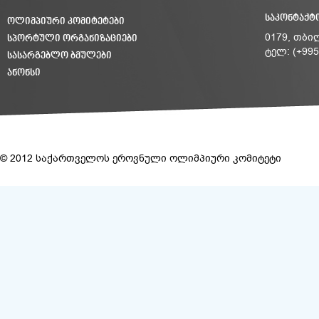
ᲡᲐᲙᲝᲜᲢᲐᲥᲢ
ᲝᲚᲘᲛᲞᲘᲣᲠᲘ ᲙᲝᲛᲘᲢᲔᲢᲔᲑᲘ
ᲡᲞᲝᲠᲢᲣᲚᲘ ᲝᲠᲒᲐᲜᲘᲖᲐᲪᲘᲔᲑᲘ
0179, თბი
ტელ: (+995
ᲡᲐᲡᲐᲠᲒᲔᲑᲚᲝ ᲑᲛᲣᲚᲔᲑᲘ
ᲐᲜᲝᲜᲡᲘ
© 2012 საქართველოს ეროვნული ოლიმპიური კომიტეტი