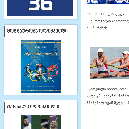
ბაქოში 17-წლამდელ მ
საქართველოს ბერძნულ
იასპარეზეს
ᲛᲝᲒᲖᲐᲣᲠᲝᲑᲐ ᲝᲚᲘᲛᲞᲔᲗᲨᲘ
აკადემიურ ნიჩბოსნობაშ
სადაც 31 ქვეყნის ნიჩ
მნიშვნელოვან შედეგს 
ᲟᲣᲠᲜᲐᲚᲘ ᲝᲚᲘᲛᲞᲘᲔᲚᲘ