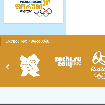
ᲝᲚᲘᲛᲞᲘᲣᲠᲘ ᲗᲐᲛᲐᲨᲔᲑᲘ