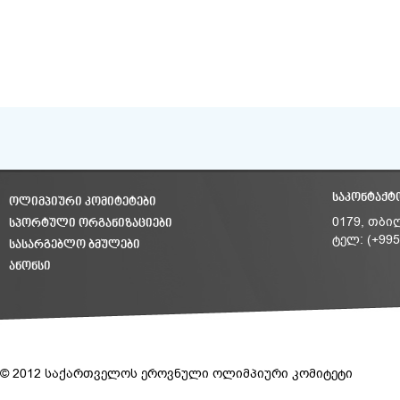
ᲡᲐᲙᲝᲜᲢᲐᲥᲢ
ᲝᲚᲘᲛᲞᲘᲣᲠᲘ ᲙᲝᲛᲘᲢᲔᲢᲔᲑᲘ
ᲡᲞᲝᲠᲢᲣᲚᲘ ᲝᲠᲒᲐᲜᲘᲖᲐᲪᲘᲔᲑᲘ
0179, თბი
ტელ: (+995
ᲡᲐᲡᲐᲠᲒᲔᲑᲚᲝ ᲑᲛᲣᲚᲔᲑᲘ
ᲐᲜᲝᲜᲡᲘ
© 2012 საქართველოს ეროვნული ოლიმპიური კომიტეტი