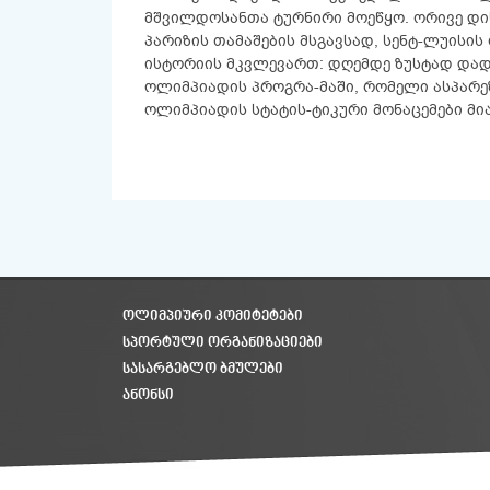
მშვილდოსანთა ტურნირი მოეწყო. ორივე დის
პარიზის თამაშების მსგავსად, სენტ-ლუისი
ისტორიის მკვლევართ: დღემდე ზუსტად დად
ოლიმპიადის პროგრა-მაში, რომელი ასპარეზ
ოლიმპიადის სტატის-ტიკური მონაცემები მი
ᲝᲚᲘᲛᲞᲘᲣᲠᲘ ᲙᲝᲛᲘᲢᲔᲢᲔᲑᲘ
ᲡᲞᲝᲠᲢᲣᲚᲘ ᲝᲠᲒᲐᲜᲘᲖᲐᲪᲘᲔᲑᲘ
ᲡᲐᲡᲐᲠᲒᲔᲑᲚᲝ ᲑᲛᲣᲚᲔᲑᲘ
ᲐᲜᲝᲜᲡᲘ