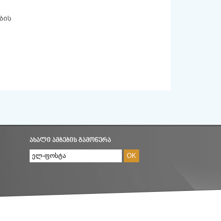
ბის
ᲐᲮᲐᲚᲘ ᲐᲛᲑᲔᲑᲘᲡ ᲒᲐᲛᲝᲬᲔᲠᲐ