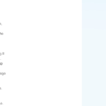
ი,
რი
 II
.
ად
ივი
თ.
ა.