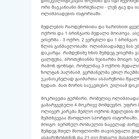
დისკვალიფიკაცია მოუხსნა და იგი შეერთებ
ორი შავკანიანი მორბენალი - ლენ ტაუ და ი
ოლიმპიადების ისტორიაში.
მედლების რაოდენობითა და ხარისხით ყველა
ოქროს და 1 ბრინჯაოს მედალი მოიპოვა. ას
ეისერმა - 3 ოქრო, 2 ვერცხლი და 1 ბრინჯა
წლის განმავლობაში: ოლიმპიადამდე მას უბ
დაკარგა. რამდენიმე ხნის შემდეგ ეისერმა 
ცალფეხა, პროთეზიანმა ხეიბარმა მოიგო. ს
რამონ ფონსტი, რომელმაც 3 ოქროს მედალი 
ზოლტან ჰალმაიმ, გერმანელმა ემილ რაუშმ
უკანასკნელად გაიმართა ასპარეზობა წყალზ
ხვდათ. მათ შორის საუკეთესო, უილიამ დიკი
მოკრივეთა ტურნირი, რომელიც ოლიმპიადაზ
გამარჯვებული 4 მოკრივე მომდევნო, უფრო 
ოლივერ კირკმა შეძლო ოქროს მედლების მოპ
შემთხვევაა მსოფლიო სპორტის ისტორიაში, 
მოიგო. ბერძნულ-რომაულის ნაცვლად პირვე
შემდეგ მთელ მსოფლიოში თავისუფალი ჭიდა
ასპარეზობდნენ და 21-ივე მედალი მასპინ