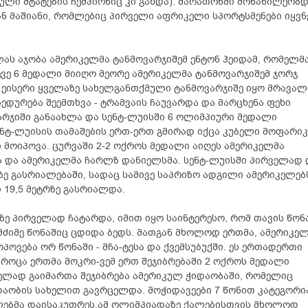
ული შტატების ჩემპიონიც კი გახდა). მარათონში მონაწილეობ
ან მაშიანი, რომლებიც პირველი აფრიკელი სპორტსმენები იყვნ
ს აჯობა ამერიკელმა ტანმოვარჯიშემ ენტონ ჰეიდამ, რომელმა
ევე 6 მედალი მიიღო მეორე ამერიკელმა ტანმოვარჯიშემ ჯორჯ
ო. ეისერი ყველაზე სახელგანთქმული ტანმოვარჯიშე იყო მრავალ
ედურება შეემთხვა - ტრამვაის ჩაუვარდა და მარცხენა ფეხი
ვარჯიში განაახლა და სენტ-ლუისში 6 ოლიმპიური მედალი
ენტ-ლუისის თამაშების ერთ-ერთ გმირად იქცა კუბელი მოფარიკ
მოიპოვა. ცურვაში 2-2 ოქროს მედალი აიღეს ამერიკელმა
ა და ამერიკელმა ჩარლზ დანიელსმა. სენტ-ლუისში პირველად 
ე გასრიალებაში, სადაც სამივე საპრიზო ადგილი ამერიკელებ
 19,5 მეტრზე გასრიალდა.
ე პირველად ჩატარდა, იმით იყო საინტერესო, რომ თავის წონ
მძიმე წონაშიც ცდიდა ბედს. მათგან მხოლოდ ერთმა, ამერიკე
ოვება ორ წონაში - მჩა-ტესა და ქვემსუბუქში. ეს ერთადერთი
როცა ერთმა მოკრი-ვემ ერთ შეჯიბრებაში 2 ოქროს მედალი
ლად გაიმართა შეჯიბრება ამერიკულ ჭიდაობაში, რომელიც
ობის სახელით გავრცელდა. მოჭიდავეები 7 წონით კატეგორი
ძლებმა დაისაკუთრეს.ამ ოლიმპიადაზე ქალებისთვის მხოლოდ