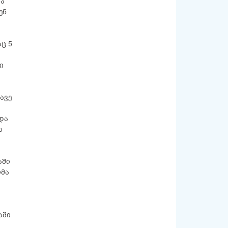
და
ენ
ც 5
ი
ავე
და
ს
აში
ლმა
აში