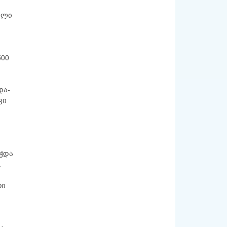
ული
500
და-
კი
უჭდა
.
რი