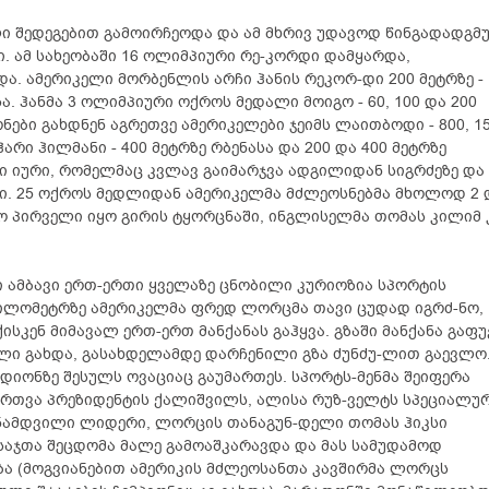
ი შედეგებით გამოირჩეოდა და ამ მხრივ უდავოდ წინგადადგმ
ი. ამ სახეობაში 16 ოლიმპიური რე-კორდი დამყარდა,
. ამერიკელი მორბენლის არჩი ჰანის რეკორ-დი 200 მეტრზე -
სა. ჰანმა 3 ოლიმპიური ოქროს მედალი მოიგო - 60, 100 და 200
ნები გახდნენ აგრეთვე ამერიკელები ჯეიმს ლაითბოდი - 800, 1
არი ჰილმანი - 400 მეტრზე რბენასა და 200 და 400 მეტრზე
ი იური, რომელმაც კვლავ გაიმარჯვა ადგილიდან სიგრძეზე და
ი. 25 ოქროს მედლიდან ამერიკელმა მძლეოსნებმა მხოლოდ 2 
ო პირველი იყო გირის ტყორცნაში, ინგლისელმა თომას კილიმ 
ი ამბავი ერთ-ერთი ყველაზე ცნობილი კურიოზია სპორტის
 კილომეტრზე ამერიკელმა ფრედ ლორცმა თავი ცუდად იგრძ-ნო,
სკენ მიმავალ ერთ-ერთ მანქანას გაჰყვა. გზაში მანქანა გაფ
ი გახდა, გასახდელამდე დარჩენილი გზა ძუნძუ-ლით გაევლო
იონზე შესულს ოვაციაც გაუმართეს. სპორტს-მენმა შეიფერა
ოართვა პრეზიდენტის ქალიშვილს, ალისა რუზ-ველტს სპეციალუ
ე ნამდვილი ლიდერი, ლორცის თანაგუნ-დელი თომას ჰიკსი
საჯთა შეცდომა მალე გამოაშკარავდა და მას სამუდამოდ
ბა (მოგვიანებით ამერიკის მძლეოსანთა კავშირმა ლორცს