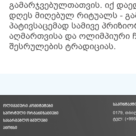
გამარჯვებულთათვის. იქ და
დღეს მიღებულ რიტუალს - გ
პატივსაცემად სამივე პრიზიო
აღმართვისა და ოლიმპიური ჩე
შესრულების ტრადიციას.
ᲡᲐᲙᲝᲜᲢᲐᲥᲢ
ᲝᲚᲘᲛᲞᲘᲣᲠᲘ ᲙᲝᲛᲘᲢᲔᲢᲔᲑᲘ
ᲡᲞᲝᲠᲢᲣᲚᲘ ᲝᲠᲒᲐᲜᲘᲖᲐᲪᲘᲔᲑᲘ
0179, თბი
ტელ: (+995
ᲡᲐᲡᲐᲠᲒᲔᲑᲚᲝ ᲑᲛᲣᲚᲔᲑᲘ
ᲐᲜᲝᲜᲡᲘ