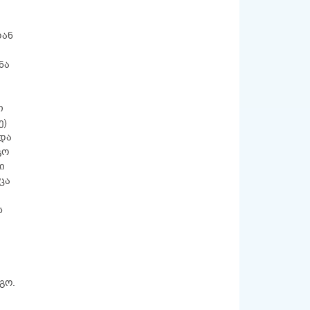
დან
ნა
ი
ე)
 და
გო
ი
ცა
ს
გო.