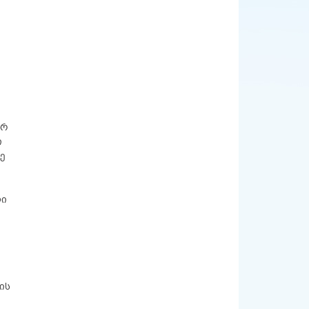
არ
ი
ე
ლი
ის