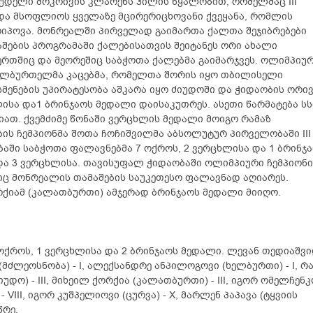
მუდელი მოკრივის კლარენს ჰილის წყალობით, რომელმაც III
ხდა მსოფლიოს ყველაზე მცირერიცხოვანი ქვეყანა, რომლის
იპოვა. მონრეალში პირველად გაიმართა ქალთა შეჯიბრებები
აშების პროგრამაში ქალებისათვის შეიტანეს ორი ახალი
რთშიც და მეორეშიც საბჭოთა ქალებმა გაიმარჯვეს. ოლიმპიუ
ხელბურთელმა კაცებმა, რომელთა შორის იყო თბილისელი
ენების უპირატესობა აშკარა იყო ძიუდოში და ჭიდაობის ორივ
ლისა და1 ბრინჯაოს მედალი დაისაკუთრეს. ასეთი წარმატება ს
იათ. ქვემძიმე წონაში ვერცხლის მედალი მოიგო რამაზ
ბის ჩემპიონმა შოთა ჩოჩიშვილმა აბსოლუტურ პირველობაში III
აში საბჭოთა ფალავნებმა 7 ოქროს, 2 ვერცხლისა და 1 ბრინჯ
და 3 ვერცხლისა. თავისუფალ ჭიდაობაში ოლიმპიური ჩემპიონი
ც მონრეალის თამაშების საუკეთესო ფალავნად აღიარეს.
ორქიამ (კალათბურთი) ამჯერად ბრინჯაოს მედალი მიიღო.
 ოქროს, 1 ვერცხლისა და 2 ბრინჯაოს მედალი. ლევან თედიაშვ
 (მძლეოსნობა) - I, ალექსანდრე ანპილოგოვი (ხელბურთი) - I, რ
იუდო) - III, მიხეილ ქორქია (კალათბურთი) - III, იგორ ომელჩენ
 VIII, იგორ კუშპელიოვი (ცურვა) - X, მარლენ პაპავა (ტყვიის
წრე.