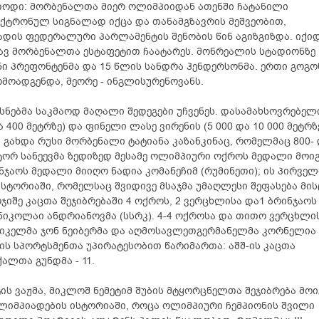
ოდი: მორბენალთა მიერ ოლიმპიიდან ათენში ჩატანილი
ქტრონულ სიგნალად იქცა და თანამგზავრის მეშვეობით,
დის ფედერალური პარლამენტის შენობის წინ აგიზგიზდა. იქი
ვ მორბენალთა ესტაფეტით ჩაატარეს. მონრეალის სტადიონზე
ი პრეფონტენმა და 15 წლის სანდრა ჰენდერსონმა. ერთი გოგო
მოადგენდა, მეორე - ინგლისურენოვანს.
ნებმა საკმაოდ მაღალი შედეგები უჩვენეს. დასამახსოვრებელ
400 მეტრზე) და ფინელი ლასე ვირენის (5 000 და 10 000 მეტრზ
 გახდა რუსი მორბენალი ტატიანა კაზანკინაც, რომელმაც 800-
ქტორ სანეევმა ზედიზედ მესამე ოლიმპიური ოქროს მედალი მოი
ინჯაოს მედალი მიიღო ნადია კომანეჩიმ (რუმინეთი); ის პირველ
სტორიაში, რომელსაც შვიდივე მსაჯმა უმაღლესი შეფასება მის
იშე კაცთა შეჯიბრებაში 4 ოქროს, 2 ვერცხლისა და1 ბრინჯაოს
ნიკოლაი ანდრიანოვმა (სსრკ). 4-4 ოქროსა და თითო ვერცხლი
რიკელმა ჯონ ნეიბერმა და აღმოსავლეთგერმანელმა კორნელია
ნის სპორტსმენთა უპირატესობით წარიმართა: აშშ-ის კაცთა
ალთა გუნდმა - 11.
ის ვაჟმა, მიკლოშ ნემეტიმ შუბის მტყორცნელთა შეჯიბრება მოი
ოლიმპიადების ისტორიაში, როცა ოლიმპიური ჩემპიონის შვილი