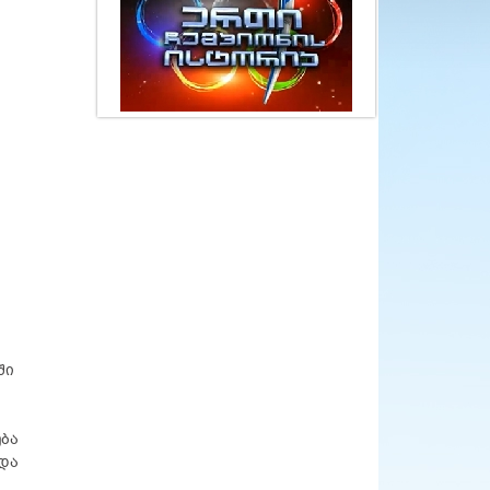
ში
ბა
და