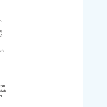
რი
ე
სრ
აოს
ილი
ამაზ
კო