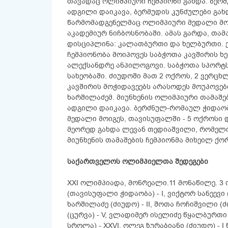
თავადაც ოლიმპიური ჩემპიონი გახდა. ბერ
ადგილი დაიკავა, ბერმუდის კუნძულები გა
წარმომადგენელმაც ოლიმპიური მედალი მო
აკადემიურ ნიჩბოსნობაში. ამას გარდა, თამ
დისციპლინა: კალათბურთი და ხელბურთი. ე
ჩემპიონობა მოიპოვეს საბჭოთა კავშირის 
ალექსანდრე ანპილოგოვი. საბჭოთა სპორტსმ
სახეობაში. ძიუდოში მათ 2 ოქროს, 2 ვერცხ
კავშირის მოჭიდავეებს არასოდეს მოუპოვებ
ხარშილაძემ. მიუნხენის ოლიმპიური თამაშე
ადგილი დაიკავა. ბერძნულ-რომაულ ჭიდაობ
მედალი მოიგეს, თავისუფალში - 5 ოქროსი 
მეორედ გახდა ლევან თედიაშვილი, რომელი
მიუნხენის თამაშების ჩემპიონმა მიხეილ ქ
საქართველოს ოლიმპიელთა შედეგები
XXI ოლიმპიადა, მონრეალი.11 მონაწილე. 3
(თავისუფალი ჭიდაობა) - I, ვიქტორ სანეევი
ხარშილაძე (ძიუდო) - II, შოთა ჩოჩიშვილი (ძ
(ცურვა) - V, ვლადიმერ ისელიძე წყალბურთი -
სროლა) - XXVI, ოლეგ ზურაბიანი (ძიუდო) - I 