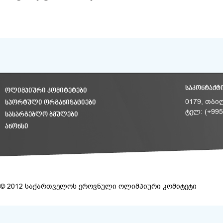
ᲡᲐᲙᲝᲜᲢᲐᲥᲢ
ᲝᲚᲘᲛᲞᲘᲣᲠᲘ ᲙᲝᲛᲘᲢᲔᲢᲔᲑᲘ
ᲡᲞᲝᲠᲢᲣᲚᲘ ᲝᲠᲒᲐᲜᲘᲖᲐᲪᲘᲔᲑᲘ
0179, თბი
ტელ: (+995
ᲡᲐᲡᲐᲠᲒᲔᲑᲚᲝ ᲑᲛᲣᲚᲔᲑᲘ
ᲐᲜᲝᲜᲡᲘ
© 2012 საქართველოს ეროვნული ოლიმპიური კომიტეტი