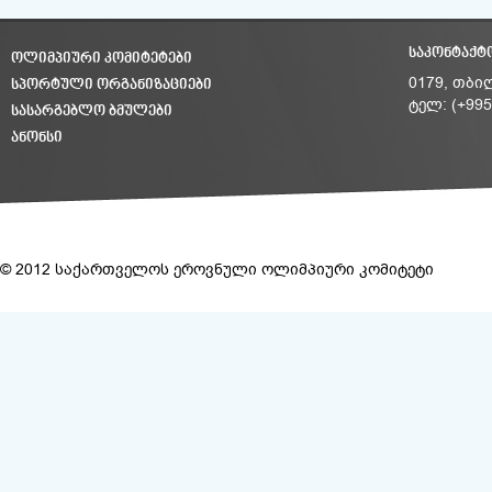
ᲡᲐᲙᲝᲜᲢᲐᲥᲢ
ᲝᲚᲘᲛᲞᲘᲣᲠᲘ ᲙᲝᲛᲘᲢᲔᲢᲔᲑᲘ
ᲡᲞᲝᲠᲢᲣᲚᲘ ᲝᲠᲒᲐᲜᲘᲖᲐᲪᲘᲔᲑᲘ
0179, თბი
ტელ: (+995
ᲡᲐᲡᲐᲠᲒᲔᲑᲚᲝ ᲑᲛᲣᲚᲔᲑᲘ
ᲐᲜᲝᲜᲡᲘ
© 2012 საქართველოს ეროვნული ოლიმპიური კომიტეტი