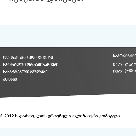
ᲡᲐᲙᲝᲜᲢᲐᲥᲢ
ᲝᲚᲘᲛᲞᲘᲣᲠᲘ ᲙᲝᲛᲘᲢᲔᲢᲔᲑᲘ
ᲡᲞᲝᲠᲢᲣᲚᲘ ᲝᲠᲒᲐᲜᲘᲖᲐᲪᲘᲔᲑᲘ
0179, თბი
ტელ: (+995
ᲡᲐᲡᲐᲠᲒᲔᲑᲚᲝ ᲑᲛᲣᲚᲔᲑᲘ
ᲐᲜᲝᲜᲡᲘ
© 2012 საქართველოს ეროვნული ოლიმპიური კომიტეტი