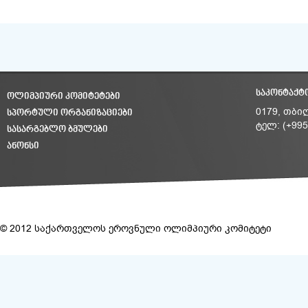
ᲡᲐᲙᲝᲜᲢᲐᲥᲢ
ᲝᲚᲘᲛᲞᲘᲣᲠᲘ ᲙᲝᲛᲘᲢᲔᲢᲔᲑᲘ
ᲡᲞᲝᲠᲢᲣᲚᲘ ᲝᲠᲒᲐᲜᲘᲖᲐᲪᲘᲔᲑᲘ
0179, თბი
ტელ: (+995
ᲡᲐᲡᲐᲠᲒᲔᲑᲚᲝ ᲑᲛᲣᲚᲔᲑᲘ
ᲐᲜᲝᲜᲡᲘ
© 2012 საქართველოს ეროვნული ოლიმპიური კომიტეტი