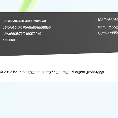
ᲡᲐᲙᲝᲜᲢᲐᲥᲢ
ᲝᲚᲘᲛᲞᲘᲣᲠᲘ ᲙᲝᲛᲘᲢᲔᲢᲔᲑᲘ
ᲡᲞᲝᲠᲢᲣᲚᲘ ᲝᲠᲒᲐᲜᲘᲖᲐᲪᲘᲔᲑᲘ
0179, თბი
ტელ: (+995
ᲡᲐᲡᲐᲠᲒᲔᲑᲚᲝ ᲑᲛᲣᲚᲔᲑᲘ
ᲐᲜᲝᲜᲡᲘ
© 2012 საქართველოს ეროვნული ოლიმპიური კომიტეტი