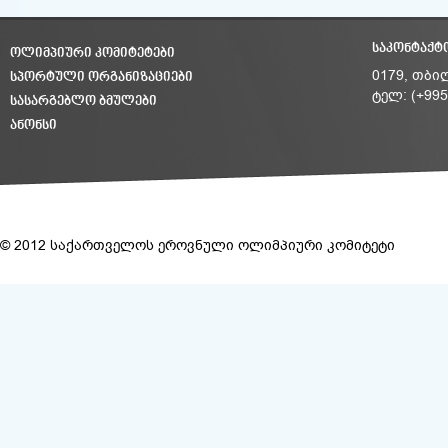
ᲡᲐᲙᲝᲜᲢᲐᲥᲢ
ᲝᲚᲘᲛᲞᲘᲣᲠᲘ ᲙᲝᲛᲘᲢᲔᲢᲔᲑᲘ
ᲡᲞᲝᲠᲢᲣᲚᲘ ᲝᲠᲒᲐᲜᲘᲖᲐᲪᲘᲔᲑᲘ
0179, თბი
ტელ: (+995
ᲡᲐᲡᲐᲠᲒᲔᲑᲚᲝ ᲑᲛᲣᲚᲔᲑᲘ
ᲐᲜᲝᲜᲡᲘ
© 2012 საქართველოს ეროვნული ოლიმპიური კომიტეტი