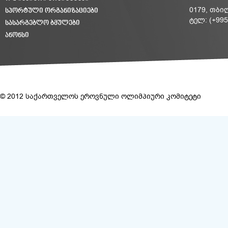
ᲡᲞᲝᲠᲢᲣᲚᲘ ᲝᲠᲒᲐᲜᲘᲖᲐᲪᲘᲔᲑᲘ
0179, თბი
ტელ: (+995
ᲡᲐᲡᲐᲠᲒᲔᲑᲚᲝ ᲑᲛᲣᲚᲔᲑᲘ
ᲐᲜᲝᲜᲡᲘ
© 2012 საქართველოს ეროვნული ოლიმპიური კომიტეტი