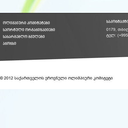
ᲡᲐᲙᲝᲜᲢᲐᲥᲢ
ᲝᲚᲘᲛᲞᲘᲣᲠᲘ ᲙᲝᲛᲘᲢᲔᲢᲔᲑᲘ
ᲡᲞᲝᲠᲢᲣᲚᲘ ᲝᲠᲒᲐᲜᲘᲖᲐᲪᲘᲔᲑᲘ
0179, თბი
ტელ: (+995
ᲡᲐᲡᲐᲠᲒᲔᲑᲚᲝ ᲑᲛᲣᲚᲔᲑᲘ
ᲐᲜᲝᲜᲡᲘ
© 2012 საქართველოს ეროვნული ოლიმპიური კომიტეტი