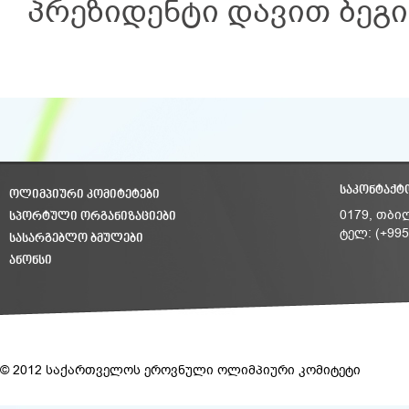
პრეზიდენტი დავით ბეგი
ᲡᲐᲙᲝᲜᲢᲐᲥᲢ
ᲝᲚᲘᲛᲞᲘᲣᲠᲘ ᲙᲝᲛᲘᲢᲔᲢᲔᲑᲘ
ᲡᲞᲝᲠᲢᲣᲚᲘ ᲝᲠᲒᲐᲜᲘᲖᲐᲪᲘᲔᲑᲘ
0179, თბი
ტელ: (+995
ᲡᲐᲡᲐᲠᲒᲔᲑᲚᲝ ᲑᲛᲣᲚᲔᲑᲘ
ᲐᲜᲝᲜᲡᲘ
© 2012 საქართველოს ეროვნული ოლიმპიური კომიტეტი