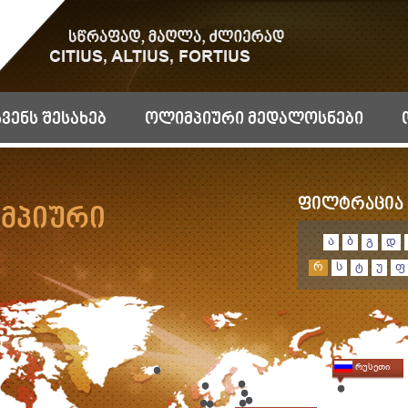
ჩვენს შესახებ
ოლიმპიური მედალოსნები
ფილტრაცია 
მპიური
ა
ბ
გ
დ
რ
ს
ტ
უ
ფ
რუსეთი