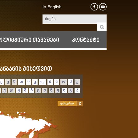
In English
ოლიმპიური თამაშები
კონტაქტი
ანბანის მიხედვით
ე
ვ
ზ
თ
ი
კ
ლ
მ
ნ
ო
პ
ჟ
ქ
ღ
ყ
შ
ჩ
ც
ძ
წ
ჭ
ხ
ჯ
ჰ
დახურვა