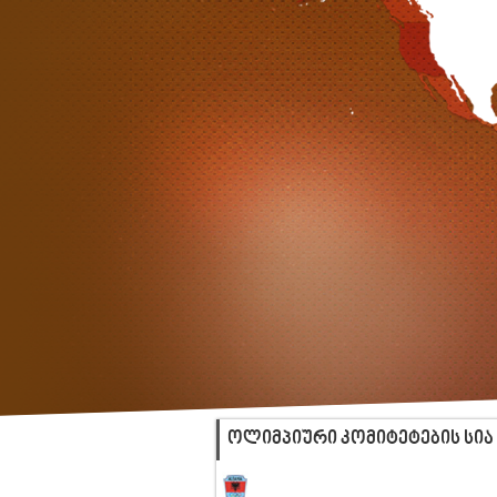
ᲝᲚᲘᲛᲞᲘᲣᲠᲘ ᲙᲝᲛᲘᲢᲔᲢᲔᲑᲘᲡ ᲡᲘᲐ