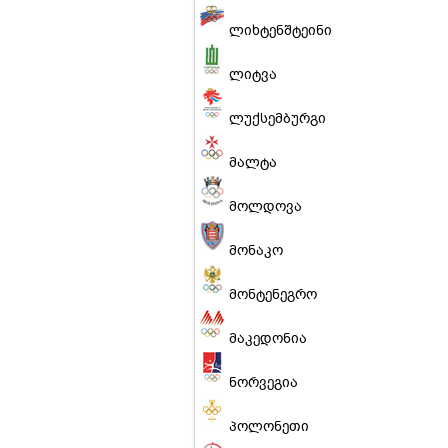
ლიხტენშტეინი
ლიტვა
ლუქსემბურგი
მალტა
მოლდოვა
მონაკო
მონტენეგრო
მაკედონია
ნორვეგია
პოლონეთი