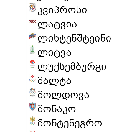
კვიპროსი
ლატვია
ლიხტენშტეინი
ლიტვა
ლუქსემბურგი
მალტა
მოლდოვა
მონაკო
მონტენეგრო