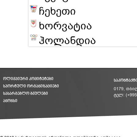
ჩეხეთი
ხორვატია
ჰოლანდია
ᲝᲚᲘᲛᲞᲘᲣᲠᲘ ᲙᲝᲛᲘᲢᲔᲢᲔᲑᲘ
ᲡᲐᲙᲝᲜᲢᲐᲥᲢ
ᲡᲞᲝᲠᲢᲣᲚᲘ ᲝᲠᲒᲐᲜᲘᲖᲐᲪᲘᲔᲑᲘ
0179, თბი
ᲡᲐᲡᲐᲠᲒᲔᲑᲚᲝ ᲑᲛᲣᲚᲔᲑᲘ
ტელ: (+995
ᲐᲜᲝᲜᲡᲘ