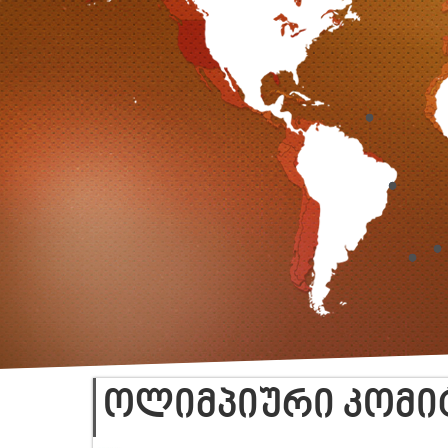
ᲝᲚᲘᲛᲞᲘᲣᲠᲘ ᲙᲝᲛᲘᲢ