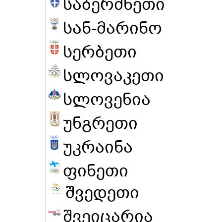
საბერძნეთი
სან-მარინო
სერბეთი
სლოვაკეთი
სლოვენია
უნგრეთი
უკრაინა
ფინეთი
შვედეთი
შვეიცარია