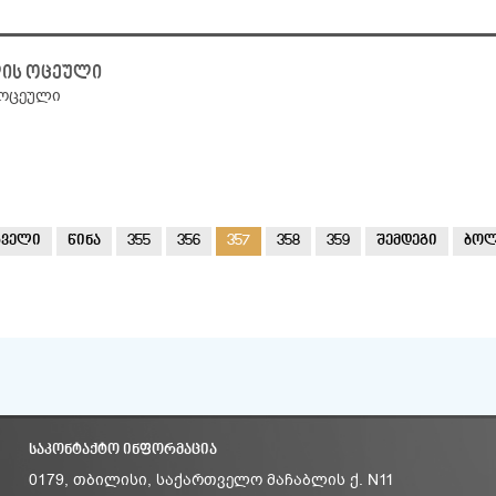
ლის ოცეული
 ოცეული
რველი
წინა
355
356
357
358
359
შემდეგი
ბო
ᲡᲐᲙᲝᲜᲢᲐᲥᲢᲝ ᲘᲜᲤᲝᲠᲛᲐᲪᲘᲐ
0179, თბილისი, საქართველო მაჩაბლის ქ. N11