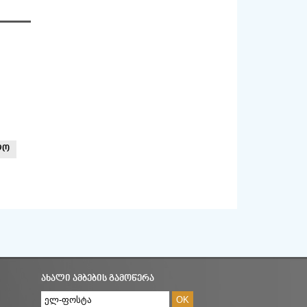
ლო
ᲐᲮᲐᲚᲘ ᲐᲛᲑᲔᲑᲘᲡ ᲒᲐᲛᲝᲬᲔᲠᲐ