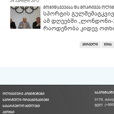
24 აპრილი 2012
მოჭიდავეებსა და მოკრივეს ოლიმ
სპორტის გულშემატკვი
ამ დღეებში „ლონდონი-
რაოდენობა კიდევ ოთხი
პირველი
წინა
ᲡᲐᲙᲝᲜᲢᲐᲥᲢ
ᲝᲚᲘᲛᲞᲘᲣᲠᲘ ᲙᲝᲛᲘᲢᲔᲢᲔᲑᲘ
ᲡᲞᲝᲠᲢᲣᲚᲘ ᲝᲠᲒᲐᲜᲘᲖᲐᲪᲘᲔᲑᲘ
0179, თბი
ტელ: (+995
ᲡᲐᲡᲐᲠᲒᲔᲑᲚᲝ ᲑᲛᲣᲚᲔᲑᲘ
ᲐᲜᲝᲜᲡᲘ