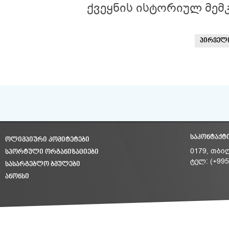
ქვეყნის ისტორიულ მემ
პირველ
ᲡᲐᲙᲝᲜᲢᲐᲥᲢ
ᲝᲚᲘᲛᲞᲘᲣᲠᲘ ᲙᲝᲛᲘᲢᲔᲢᲔᲑᲘ
ᲡᲞᲝᲠᲢᲣᲚᲘ ᲝᲠᲒᲐᲜᲘᲖᲐᲪᲘᲔᲑᲘ
0179, თბი
ტელ: (+995
ᲡᲐᲡᲐᲠᲒᲔᲑᲚᲝ ᲑᲛᲣᲚᲔᲑᲘ
ᲐᲜᲝᲜᲡᲘ