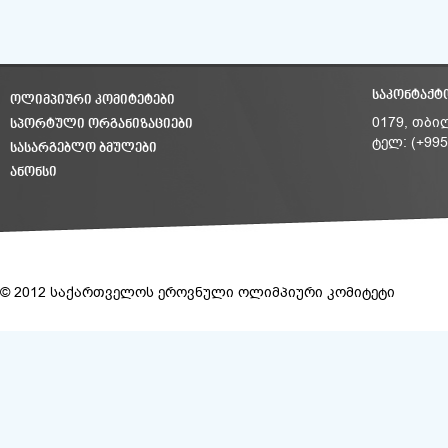
ᲡᲐᲙᲝᲜᲢᲐᲥᲢ
ᲝᲚᲘᲛᲞᲘᲣᲠᲘ ᲙᲝᲛᲘᲢᲔᲢᲔᲑᲘ
ᲡᲞᲝᲠᲢᲣᲚᲘ ᲝᲠᲒᲐᲜᲘᲖᲐᲪᲘᲔᲑᲘ
0179, თბი
ტელ: (+995
ᲡᲐᲡᲐᲠᲒᲔᲑᲚᲝ ᲑᲛᲣᲚᲔᲑᲘ
ᲐᲜᲝᲜᲡᲘ
© 2012 საქართველოს ეროვნული ოლიმპიური კომიტეტი