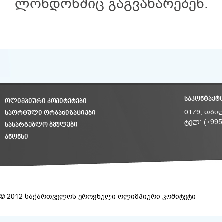
ლონდონშიც გაგვახარებენ.
ᲡᲐᲙᲝᲜᲢᲐᲥᲢ
ᲝᲚᲘᲛᲞᲘᲣᲠᲘ ᲙᲝᲛᲘᲢᲔᲢᲔᲑᲘ
ᲡᲞᲝᲠᲢᲣᲚᲘ ᲝᲠᲒᲐᲜᲘᲖᲐᲪᲘᲔᲑᲘ
0179, თბი
ტელ: (+995
ᲡᲐᲡᲐᲠᲒᲔᲑᲚᲝ ᲑᲛᲣᲚᲔᲑᲘ
ᲐᲜᲝᲜᲡᲘ
© 2012 საქართველოს ეროვნული ოლიმპიური კომიტეტი