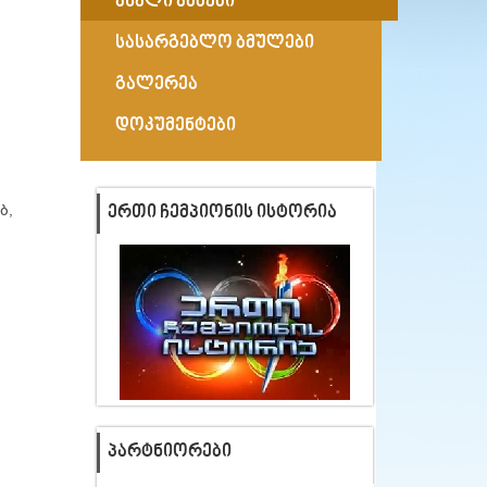
ახალი ამბები
სასარგებლო ბმულები
გალერეა
დოკუმენტები
ᲔᲠᲗᲘ ᲩᲔᲛᲞᲘᲝᲜᲘᲡ ᲘᲡᲢᲝᲠᲘᲐ
ბ,
ი
ᲞᲐᲠᲢᲜᲘᲝᲠᲔᲑᲘ