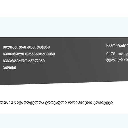
ᲡᲐᲙᲝᲜᲢᲐᲥᲢ
ᲝᲚᲘᲛᲞᲘᲣᲠᲘ ᲙᲝᲛᲘᲢᲔᲢᲔᲑᲘ
ᲡᲞᲝᲠᲢᲣᲚᲘ ᲝᲠᲒᲐᲜᲘᲖᲐᲪᲘᲔᲑᲘ
0179, თბი
ტელ: (+995
ᲡᲐᲡᲐᲠᲒᲔᲑᲚᲝ ᲑᲛᲣᲚᲔᲑᲘ
ᲐᲜᲝᲜᲡᲘ
© 2012 საქართველოს ეროვნული ოლიმპიური კომიტეტი