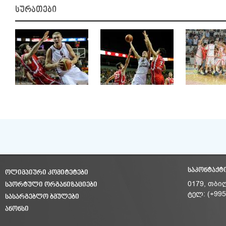
სურათები
ᲡᲐᲙᲝᲜᲢᲐᲥᲢ
ᲝᲚᲘᲛᲞᲘᲣᲠᲘ ᲙᲝᲛᲘᲢᲔᲢᲔᲑᲘ
ᲡᲞᲝᲠᲢᲣᲚᲘ ᲝᲠᲒᲐᲜᲘᲖᲐᲪᲘᲔᲑᲘ
0179, თბი
ტელ: (+995
ᲡᲐᲡᲐᲠᲒᲔᲑᲚᲝ ᲑᲛᲣᲚᲔᲑᲘ
ᲐᲜᲝᲜᲡᲘ