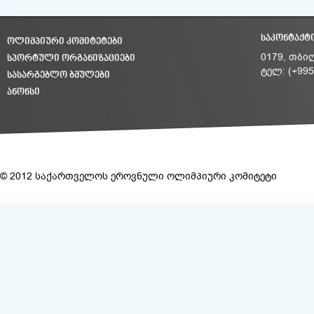
ᲡᲐᲙᲝᲜᲢᲐᲥᲢ
ᲝᲚᲘᲛᲞᲘᲣᲠᲘ ᲙᲝᲛᲘᲢᲔᲢᲔᲑᲘ
ᲡᲞᲝᲠᲢᲣᲚᲘ ᲝᲠᲒᲐᲜᲘᲖᲐᲪᲘᲔᲑᲘ
0179, თბი
ტელ: (+995
ᲡᲐᲡᲐᲠᲒᲔᲑᲚᲝ ᲑᲛᲣᲚᲔᲑᲘ
ᲐᲜᲝᲜᲡᲘ
© 2012 საქართველოს ეროვნული ოლიმპიური კომიტეტი