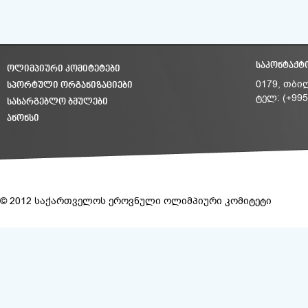
ᲡᲐᲙᲝᲜᲢᲐᲥᲢ
ᲝᲚᲘᲛᲞᲘᲣᲠᲘ ᲙᲝᲛᲘᲢᲔᲢᲔᲑᲘ
ᲡᲞᲝᲠᲢᲣᲚᲘ ᲝᲠᲒᲐᲜᲘᲖᲐᲪᲘᲔᲑᲘ
0179, თბი
ტელ: (+995
ᲡᲐᲡᲐᲠᲒᲔᲑᲚᲝ ᲑᲛᲣᲚᲔᲑᲘ
ᲐᲜᲝᲜᲡᲘ
© 2012 საქართველოს ეროვნული ოლიმპიური კომიტეტი