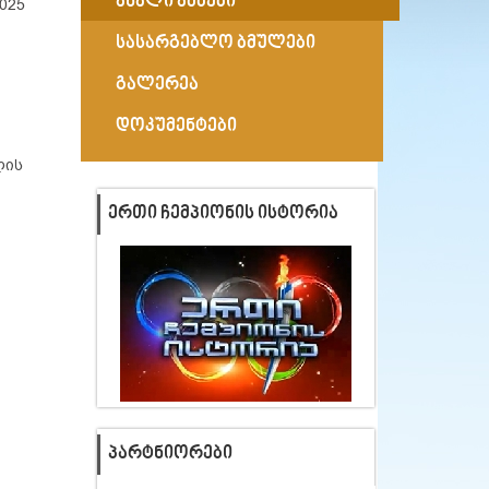
ახალი ამბები
025
სასარგებლო ბმულები
გალერეა
დოკუმენტები
ლის
ᲔᲠᲗᲘ ᲩᲔᲛᲞᲘᲝᲜᲘᲡ ᲘᲡᲢᲝᲠᲘᲐ
ᲞᲐᲠᲢᲜᲘᲝᲠᲔᲑᲘ