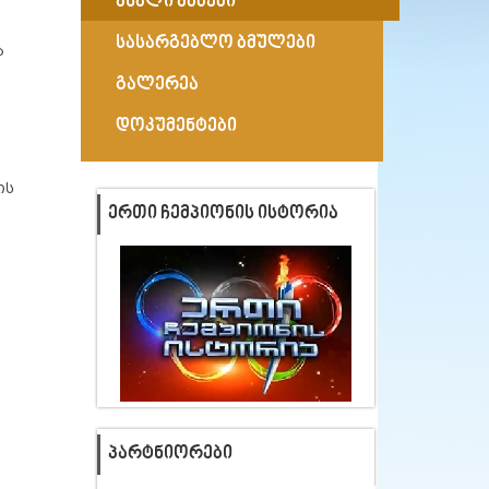
ახალი ამბები
სასარგებლო ბმულები
ა
გალერეა
დოკუმენტები
ის
ᲔᲠᲗᲘ ᲩᲔᲛᲞᲘᲝᲜᲘᲡ ᲘᲡᲢᲝᲠᲘᲐ
ᲞᲐᲠᲢᲜᲘᲝᲠᲔᲑᲘ