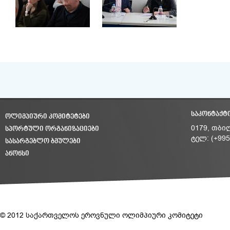
ᲡᲐᲙᲝᲜᲢᲐᲥᲢ
ᲝᲚᲘᲛᲞᲘᲣᲠᲘ ᲙᲝᲛᲘᲢᲔᲢᲔᲑᲘ
ᲡᲞᲝᲠᲢᲣᲚᲘ ᲝᲠᲒᲐᲜᲘᲖᲐᲪᲘᲔᲑᲘ
0179, თბი
ტელ: (+995
ᲡᲐᲡᲐᲠᲒᲔᲑᲚᲝ ᲑᲛᲣᲚᲔᲑᲘ
ᲐᲜᲝᲜᲡᲘ
© 2012 საქართველოს ეროვნული ოლიმპიური კომიტეტი