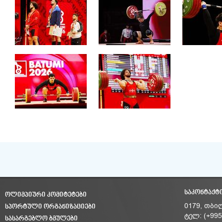
ᲡᲐᲙᲝᲜᲢᲐᲥᲢ
ᲝᲚᲘᲛᲞᲘᲣᲠᲘ ᲙᲝᲛᲘᲢᲔᲢᲔᲑᲘ
ᲡᲞᲝᲠᲢᲣᲚᲘ ᲝᲠᲒᲐᲜᲘᲖᲐᲪᲘᲔᲑᲘ
0179, თბი
ტელ: (+995
ᲡᲐᲡᲐᲠᲒᲔᲑᲚᲝ ᲑᲛᲣᲚᲔᲑᲘ