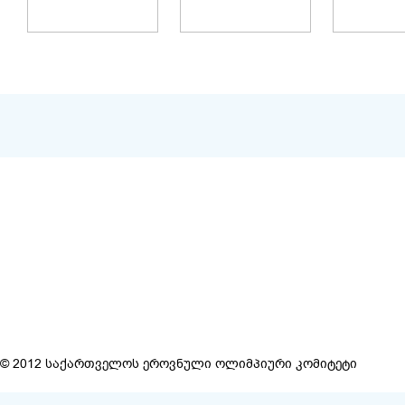
ᲡᲐᲙᲝᲜᲢᲐᲥᲢ
ᲝᲚᲘᲛᲞᲘᲣᲠᲘ ᲙᲝᲛᲘᲢᲔᲢᲔᲑᲘ
ᲡᲞᲝᲠᲢᲣᲚᲘ ᲝᲠᲒᲐᲜᲘᲖᲐᲪᲘᲔᲑᲘ
0179, თბი
ტელ: (+995
ᲡᲐᲡᲐᲠᲒᲔᲑᲚᲝ ᲑᲛᲣᲚᲔᲑᲘ
ᲐᲜᲝᲜᲡᲘ
© 2012 საქართველოს ეროვნული ოლიმპიური კომიტეტი