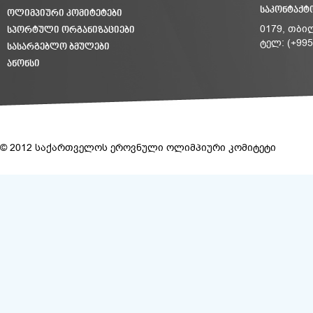
ᲡᲐᲙᲝᲜᲢᲐᲥᲢ
ᲝᲚᲘᲛᲞᲘᲣᲠᲘ ᲙᲝᲛᲘᲢᲔᲢᲔᲑᲘ
ᲡᲞᲝᲠᲢᲣᲚᲘ ᲝᲠᲒᲐᲜᲘᲖᲐᲪᲘᲔᲑᲘ
0179, თბი
ტელ: (+995
ᲡᲐᲡᲐᲠᲒᲔᲑᲚᲝ ᲑᲛᲣᲚᲔᲑᲘ
ᲐᲜᲝᲜᲡᲘ
© 2012 საქართველოს ეროვნული ოლიმპიური კომიტეტი