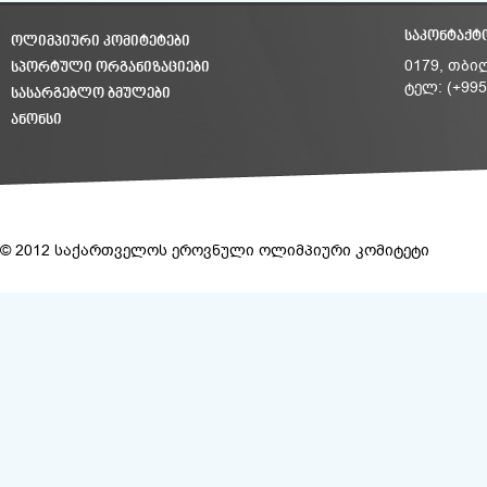
ᲡᲐᲙᲝᲜᲢᲐᲥᲢ
ᲝᲚᲘᲛᲞᲘᲣᲠᲘ ᲙᲝᲛᲘᲢᲔᲢᲔᲑᲘ
ᲡᲞᲝᲠᲢᲣᲚᲘ ᲝᲠᲒᲐᲜᲘᲖᲐᲪᲘᲔᲑᲘ
0179, თბი
ტელ: (+995
ᲡᲐᲡᲐᲠᲒᲔᲑᲚᲝ ᲑᲛᲣᲚᲔᲑᲘ
ᲐᲜᲝᲜᲡᲘ
© 2012 საქართველოს ეროვნული ოლიმპიური კომიტეტი