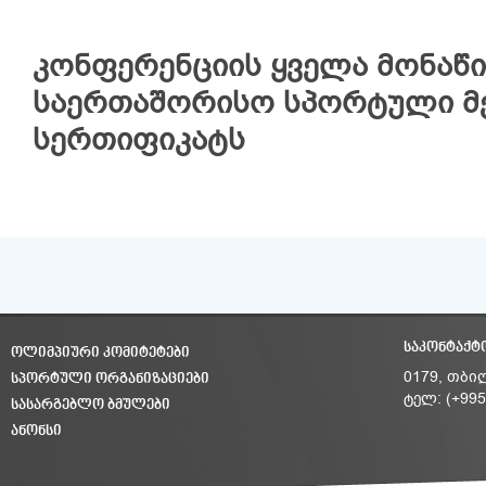
კონფერენციის ყველა მონაწ
საერთაშორისო სპორტული მე
სერთიფიკატს
ᲡᲐᲙᲝᲜᲢᲐᲥᲢ
ᲝᲚᲘᲛᲞᲘᲣᲠᲘ ᲙᲝᲛᲘᲢᲔᲢᲔᲑᲘ
ᲡᲞᲝᲠᲢᲣᲚᲘ ᲝᲠᲒᲐᲜᲘᲖᲐᲪᲘᲔᲑᲘ
0179, თბი
ტელ: (+995
ᲡᲐᲡᲐᲠᲒᲔᲑᲚᲝ ᲑᲛᲣᲚᲔᲑᲘ
ᲐᲜᲝᲜᲡᲘ