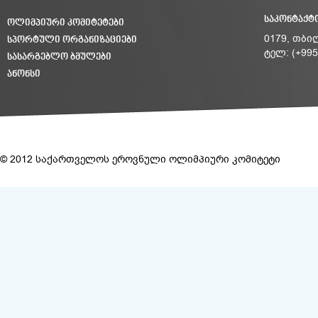
ᲡᲐᲙᲝᲜᲢᲐᲥᲢ
ᲝᲚᲘᲛᲞᲘᲣᲠᲘ ᲙᲝᲛᲘᲢᲔᲢᲔᲑᲘ
ᲡᲞᲝᲠᲢᲣᲚᲘ ᲝᲠᲒᲐᲜᲘᲖᲐᲪᲘᲔᲑᲘ
0179, თბი
ტელ: (+995
ᲡᲐᲡᲐᲠᲒᲔᲑᲚᲝ ᲑᲛᲣᲚᲔᲑᲘ
ᲐᲜᲝᲜᲡᲘ
© 2012 საქართველოს ეროვნული ოლიმპიური კომიტეტი