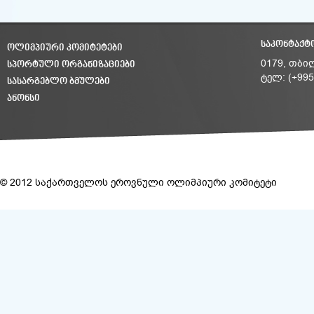
ᲡᲐᲙᲝᲜᲢᲐᲥᲢ
ᲝᲚᲘᲛᲞᲘᲣᲠᲘ ᲙᲝᲛᲘᲢᲔᲢᲔᲑᲘ
ᲡᲞᲝᲠᲢᲣᲚᲘ ᲝᲠᲒᲐᲜᲘᲖᲐᲪᲘᲔᲑᲘ
0179, თბი
ტელ: (+995
ᲡᲐᲡᲐᲠᲒᲔᲑᲚᲝ ᲑᲛᲣᲚᲔᲑᲘ
ᲐᲜᲝᲜᲡᲘ
© 2012 საქართველოს ეროვნული ოლიმპიური კომიტეტი