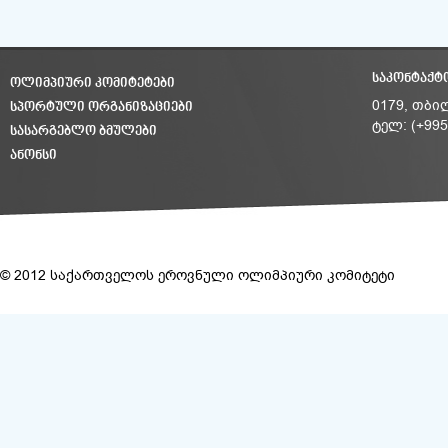
ᲡᲐᲙᲝᲜᲢᲐᲥᲢ
ᲝᲚᲘᲛᲞᲘᲣᲠᲘ ᲙᲝᲛᲘᲢᲔᲢᲔᲑᲘ
ᲡᲞᲝᲠᲢᲣᲚᲘ ᲝᲠᲒᲐᲜᲘᲖᲐᲪᲘᲔᲑᲘ
0179, თბი
ტელ: (+995
ᲡᲐᲡᲐᲠᲒᲔᲑᲚᲝ ᲑᲛᲣᲚᲔᲑᲘ
ᲐᲜᲝᲜᲡᲘ
© 2012 საქართველოს ეროვნული ოლიმპიური კომიტეტი