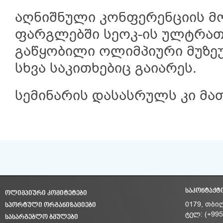
აღნიშნული კონფერენციის მ
ფარგლებში სეოკ-ის ულტრათ
გაწყობილი ოლიმპიური მუზეუ
სხვა საკითხებიც გაიარეს.
სემინარის დასასრულს კი მა
ᲡᲐᲙᲝᲜᲢᲐᲥᲢ
ᲝᲚᲘᲛᲞᲘᲣᲠᲘ ᲙᲝᲛᲘᲢᲔᲢᲔᲑᲘ
ᲡᲞᲝᲠᲢᲣᲚᲘ ᲝᲠᲒᲐᲜᲘᲖᲐᲪᲘᲔᲑᲘ
0179, თბი
ტელ: (+995
ᲡᲐᲡᲐᲠᲒᲔᲑᲚᲝ ᲑᲛᲣᲚᲔᲑᲘ