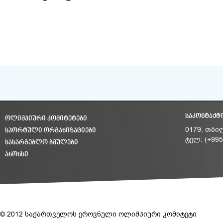
ᲡᲐᲙᲝᲜᲢᲐᲥᲢ
ᲝᲚᲘᲛᲞᲘᲣᲠᲘ ᲙᲝᲛᲘᲢᲔᲢᲔᲑᲘ
ᲡᲞᲝᲠᲢᲣᲚᲘ ᲝᲠᲒᲐᲜᲘᲖᲐᲪᲘᲔᲑᲘ
0179, თბი
ტელ: (+995
ᲡᲐᲡᲐᲠᲒᲔᲑᲚᲝ ᲑᲛᲣᲚᲔᲑᲘ
ᲐᲜᲝᲜᲡᲘ
© 2012 საქართველოს ეროვნული ოლიმპიური კომიტეტი