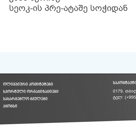
სეოკ-ის პრე-ატაშე სოჭიდან
ᲡᲐᲙᲝᲜᲢᲐᲥᲢ
ᲝᲚᲘᲛᲞᲘᲣᲠᲘ ᲙᲝᲛᲘᲢᲔᲢᲔᲑᲘ
ᲡᲞᲝᲠᲢᲣᲚᲘ ᲝᲠᲒᲐᲜᲘᲖᲐᲪᲘᲔᲑᲘ
0179, თბი
ტელ: (+995
ᲡᲐᲡᲐᲠᲒᲔᲑᲚᲝ ᲑᲛᲣᲚᲔᲑᲘ
ᲐᲜᲝᲜᲡᲘ