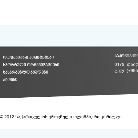
ᲡᲐᲙᲝᲜᲢᲐᲥᲢ
ᲝᲚᲘᲛᲞᲘᲣᲠᲘ ᲙᲝᲛᲘᲢᲔᲢᲔᲑᲘ
ᲡᲞᲝᲠᲢᲣᲚᲘ ᲝᲠᲒᲐᲜᲘᲖᲐᲪᲘᲔᲑᲘ
0179, თბი
ტელ: (+995
ᲡᲐᲡᲐᲠᲒᲔᲑᲚᲝ ᲑᲛᲣᲚᲔᲑᲘ
ᲐᲜᲝᲜᲡᲘ
© 2012 საქართველოს ეროვნული ოლიმპიური კომიტეტი