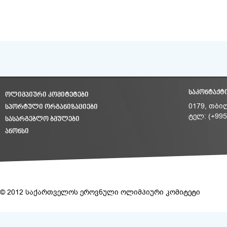
ᲡᲐᲙᲝᲜᲢᲐᲥᲢ
ᲝᲚᲘᲛᲞᲘᲣᲠᲘ ᲙᲝᲛᲘᲢᲔᲢᲔᲑᲘ
ᲡᲞᲝᲠᲢᲣᲚᲘ ᲝᲠᲒᲐᲜᲘᲖᲐᲪᲘᲔᲑᲘ
0179, თბი
ტელ: (+995
ᲡᲐᲡᲐᲠᲒᲔᲑᲚᲝ ᲑᲛᲣᲚᲔᲑᲘ
ᲐᲜᲝᲜᲡᲘ
© 2012 საქართველოს ეროვნული ოლიმპიური კომიტეტი