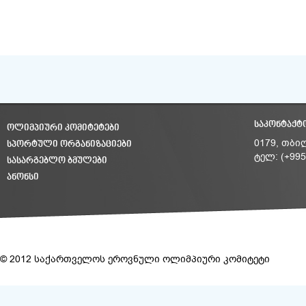
ᲡᲐᲙᲝᲜᲢᲐᲥᲢ
ᲝᲚᲘᲛᲞᲘᲣᲠᲘ ᲙᲝᲛᲘᲢᲔᲢᲔᲑᲘ
ᲡᲞᲝᲠᲢᲣᲚᲘ ᲝᲠᲒᲐᲜᲘᲖᲐᲪᲘᲔᲑᲘ
0179, თბი
ტელ: (+995
ᲡᲐᲡᲐᲠᲒᲔᲑᲚᲝ ᲑᲛᲣᲚᲔᲑᲘ
ᲐᲜᲝᲜᲡᲘ
© 2012 საქართველოს ეროვნული ოლიმპიური კომიტეტი