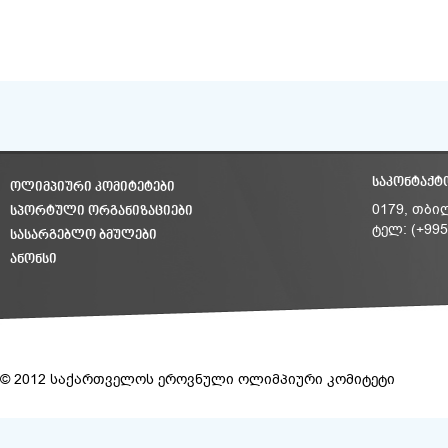
ᲡᲐᲙᲝᲜᲢᲐᲥᲢ
ᲝᲚᲘᲛᲞᲘᲣᲠᲘ ᲙᲝᲛᲘᲢᲔᲢᲔᲑᲘ
ᲡᲞᲝᲠᲢᲣᲚᲘ ᲝᲠᲒᲐᲜᲘᲖᲐᲪᲘᲔᲑᲘ
0179, თბი
ტელ: (+995
ᲡᲐᲡᲐᲠᲒᲔᲑᲚᲝ ᲑᲛᲣᲚᲔᲑᲘ
ᲐᲜᲝᲜᲡᲘ
© 2012 საქართველოს ეროვნული ოლიმპიური კომიტეტი