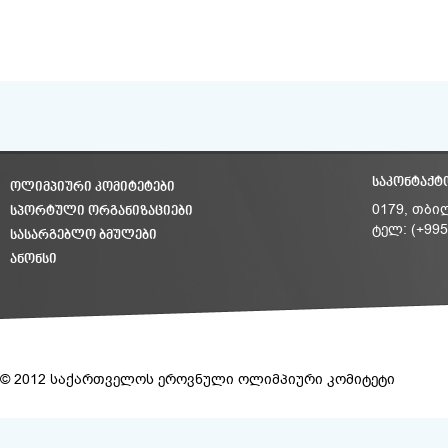
ᲡᲐᲙᲝᲜᲢᲐᲥᲢ
ᲝᲚᲘᲛᲞᲘᲣᲠᲘ ᲙᲝᲛᲘᲢᲔᲢᲔᲑᲘ
ᲡᲞᲝᲠᲢᲣᲚᲘ ᲝᲠᲒᲐᲜᲘᲖᲐᲪᲘᲔᲑᲘ
0179, თბი
ტელ: (+995
ᲡᲐᲡᲐᲠᲒᲔᲑᲚᲝ ᲑᲛᲣᲚᲔᲑᲘ
ᲐᲜᲝᲜᲡᲘ
© 2012 საქართველოს ეროვნული ოლიმპიური კომიტეტი