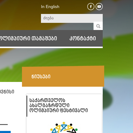
In English
ოლიმპიური თამაშები
კონტაქტი
ნიუსები
ივნისი
ᲡᲐᲥᲐᲠᲗᲕᲔᲚᲝᲡ
ᲐᲮᲐᲚᲒᲐᲖᲠᲓᲣᲚᲘ
ᲝᲚᲘᲛᲞᲘᲣᲠᲘ ᲤᲔᲡᲢᲘᲕᲐᲚᲘ