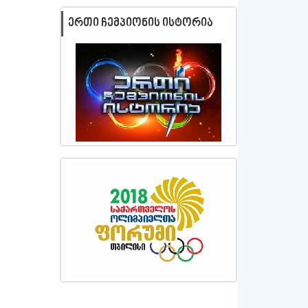
ᲔᲠᲗᲘ ᲩᲔᲛᲞᲘᲝᲜᲘᲡ ᲘᲡᲢᲝᲠᲘᲐ