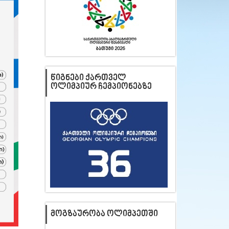
ᲬᲘᲒᲜᲔᲑᲘ ᲥᲐᲠᲗᲕᲔᲚ
ᲝᲚᲘᲛᲞᲘᲣᲠ ᲩᲔᲛᲞᲘᲝᲜᲔᲑᲖᲔ
ᲛᲝᲒᲖᲐᲣᲠᲝᲑᲐ ᲝᲚᲘᲛᲞᲔᲗᲨᲘ