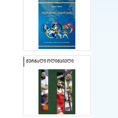
ᲟᲣᲠᲜᲐᲚᲘ ᲝᲚᲘᲛᲞᲘᲔᲚᲘ