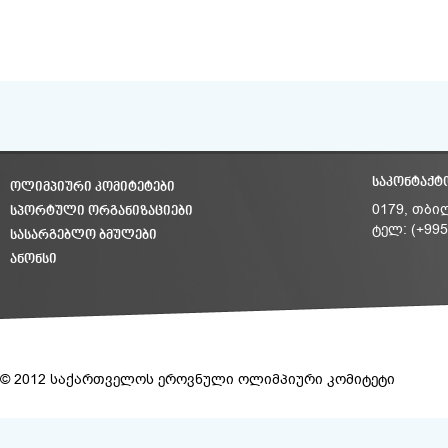
ᲡᲐᲙᲝᲜᲢᲐᲥᲢ
ᲝᲚᲘᲛᲞᲘᲣᲠᲘ ᲙᲝᲛᲘᲢᲔᲢᲔᲑᲘ
ᲡᲞᲝᲠᲢᲣᲚᲘ ᲝᲠᲒᲐᲜᲘᲖᲐᲪᲘᲔᲑᲘ
0179, თბი
ტელ: (+995
ᲡᲐᲡᲐᲠᲒᲔᲑᲚᲝ ᲑᲛᲣᲚᲔᲑᲘ
ᲐᲜᲝᲜᲡᲘ
© 2012 საქართველოს ეროვნული ოლიმპიური კომიტეტი