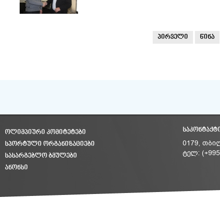
პირველი
წინა
ᲡᲐᲙᲝᲜᲢᲐᲥᲢ
ᲝᲚᲘᲛᲞᲘᲣᲠᲘ ᲙᲝᲛᲘᲢᲔᲢᲔᲑᲘ
ᲡᲞᲝᲠᲢᲣᲚᲘ ᲝᲠᲒᲐᲜᲘᲖᲐᲪᲘᲔᲑᲘ
0179, თბი
ტელ: (+995
ᲡᲐᲡᲐᲠᲒᲔᲑᲚᲝ ᲑᲛᲣᲚᲔᲑᲘ
ᲐᲜᲝᲜᲡᲘ