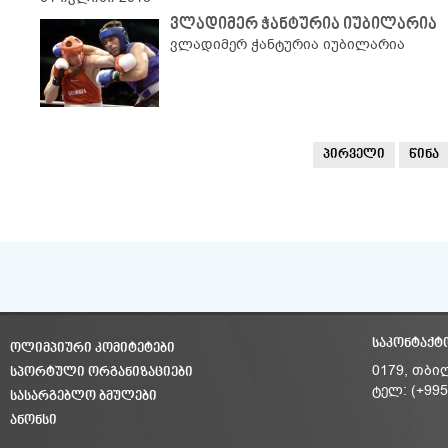
ვლადიმერ ჭანტურია იუბილარია
ვლადიმერ ჭანტურია იუბილარია
პირველი
წინა
ᲡᲐᲙᲝᲜᲢᲐᲥᲢ
ᲝᲚᲘᲛᲞᲘᲣᲠᲘ ᲙᲝᲛᲘᲢᲔᲢᲔᲑᲘ
ᲡᲞᲝᲠᲢᲣᲚᲘ ᲝᲠᲒᲐᲜᲘᲖᲐᲪᲘᲔᲑᲘ
0179, თბი
ტელ: (+995
ᲡᲐᲡᲐᲠᲒᲔᲑᲚᲝ ᲑᲛᲣᲚᲔᲑᲘ
ᲐᲜᲝᲜᲡᲘ