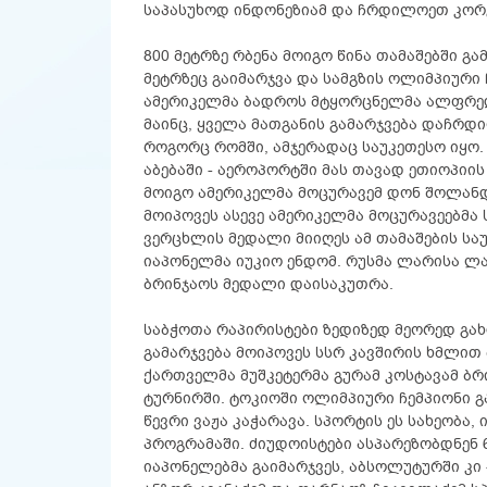
საპასუხოდ ინდონეზიამ და ჩრდილოეთ კორე
800 მეტრზე რბენა მოიგო წინა თამაშებში გ
მეტრზეც გაიმარჯვა და სამგზის ოლიმპიური
ამერიკელმა ბადროს მტყორცნელმა ალფრედ 
მაინც, ყველა მათგანის გამარჯვება დაჩრდ
როგორც რომში, ამჯერადაც საუკეთესო იყო
აბებაში - აეროპორტში მას თავად ეთიოპიის
მოიგო ამერიკელმა მოცურავემ დონ შოლანდერმ
მოიპოვეს ასევე ამერიკელმა მოცურავეებმა
ვერცხლის მედალი მიიღეს ამ თამაშების საუ
იაპონელმა იუკიო ენდომ. რუსმა ლარისა ლა
ბრინჯაოს მედალი დაისაკუთრა.
საბჭოთა რაპირისტები ზედიზედ მეორედ გა
გამარჯვება მოიპოვეს სსრ კავშირის ხმლით
ქართველმა მუშკეტერმა გურამ კოსტავამ ბ
ტურნირში. ტოკიოში ოლიმპიური ჩემპიონი 
წევრი ვაჟა კაჭარავა. სპორტის ეს სახეობა
პროგრამაში. ძიუდოისტები ასპარეზობდნენ 6
იაპონელებმა გაიმარჯვეს, აბსოლუტურში კი