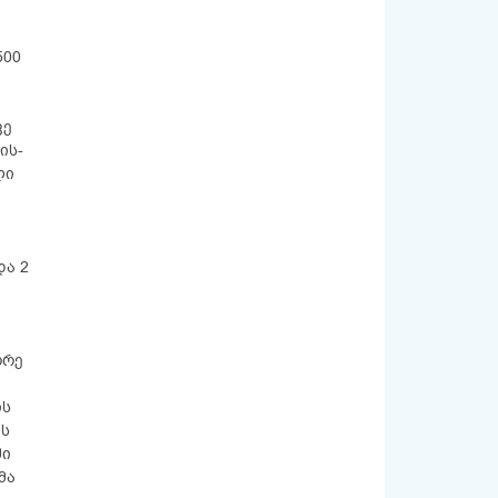
500
ვე
ის-
ლი
და 2
ორე
ის
ის
ში
მა