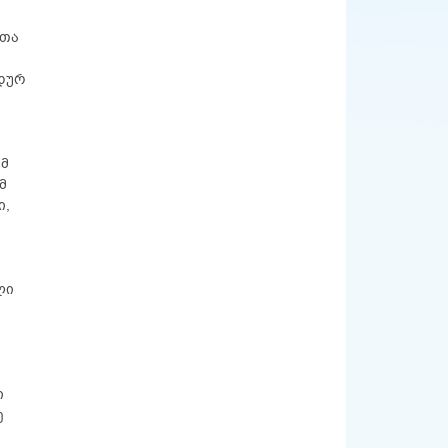
ნთა
ნდურ
ამ
მ
ი,
ლი
ი
ე